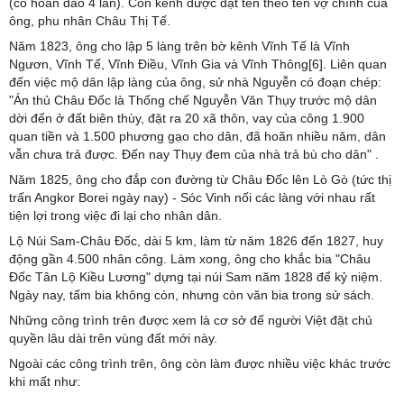
(có hoãn đào 4 lần). Con kênh được đặt tên theo tên vợ chính của
ông, phu nhân Châu Thị Tế.
Năm 1823, ông cho lập 5 làng trên bờ kênh Vĩnh Tế là Vĩnh
Ngươn, Vĩnh Tế, Vĩnh Điều, Vĩnh Gia và Vĩnh Thông[6]. Liên quan
đến việc mộ dân lập làng của ông, sử nhà Nguyễn có đoạn chép:
"Án thủ Châu Đốc là Thống chế Nguyễn Văn Thụy trước mộ dân
dời đến ở đất biên thùy, đặt ra 20 xã thôn, vay của công 1.900
quan tiền và 1.500 phương gạo cho dân, đã hoãn nhiều năm, dân
vẫn chưa trả được. Đến nay Thụy đem của nhà trả bù cho dân" .
Năm 1825, ông cho đắp con đường từ Châu Đốc lên Lò Gò (tức thị
trấn Angkor Borei ngày nay) - Sóc Vinh nối các làng với nhau rất
tiện lợi trong việc đi lại cho nhân dân.
Lộ Núi Sam-Châu Đốc, dài 5 km, làm từ năm 1826 đến 1827, huy
động gần 4.500 nhân công. Làm xong, ông cho khắc bia "Châu
Đốc Tân Lộ Kiều Lương" dựng tại núi Sam năm 1828 để kỷ niệm.
Ngày nay, tấm bia không còn, nhưng còn văn bia trong sử sách.
Những công trình trên được xem là cơ sở để người Việt đặt chủ
quyền lâu dài trên vùng đất mới này.
Ngoài các công trình trên, ông còn làm được nhiều việc khác trước
khi mất như: