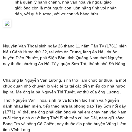
nhà quản lý hành chánh, nhà văn hóa và ngoại giao
giỏi; ông còn là một người con luôn nặng tình với nhân
dân, với quê hương, với vợ con và bằng hữu .
Nguyễn Văn Thoại sinh ngày 26 tháng 11 năm Tân Tỵ (1761) niên
hiệu Cảnh Hưng thứ 22, tại xóm An Trung, làng An Hải, thuộc
huyện Diên Phước, phủ Điện Bàn, tỉnh Quảng Nam thời Nguyễn;
nay thuộc phường An Hải Tây, quận Sơn Trà, thành phố Đà Nẵng.
Cha ông là Nguyễn Văn Lượng, sinh thời làm chức từ thừa, là một
chức quan nhỏ chuyên lo việc tế tự tại các đền miếu do nhà nước
lập ra. Mẹ ông là bà Nguyễn Thị Tuyết, vợ thứ của ông Lượng .
Thời Nguyễn Văn Thoại sinh ra và lớn lên lúc Trịnh và Nguyễn
đánh nhau liên miên, tiếp theo nữa là phong trào Tây Sơn nổi dậy
(1771). Vì thế, mẹ ông phải dẫn ông và hai em chạy nạn vào Nam,
cuối cùng định cư ở làng Thới Bình trên cù lao Dài, nằm giữ sông
Bang Tra và sông Cổ Chiên; nay thuộc địa phận huyện Vũng Liêm,
tỉnh Vĩnh Long.