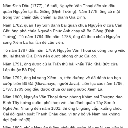
Năm Đinh Dậu (1777), 16 tuổi, Nguyễn Văn Thoại đến xin đầu
quân Nguyễn tại Ba Giồng (Định Tường). Năm 1778, ông có mặt
trong trận chiến đấu chiếm lại thành Gia Định.
Năm 1782, quân Tây Sơn đánh bại quân chúa Nguyễn ở cửa Cần
Giờ, ông phò chúa Nguyễn Phúc Ánh chạy về Ba Giồng (Định
Tường). Từ năm 1784 đến năm 1785, ông đã theo chúa Nguyễn
sang Xiêm La hai lần để cầu viện.
Từ năm 1787 đến năm 1789, Nguyễn Văn Thoại có công trong việc
thu lại thành Gia Định nên được phong chức Cai cơ.
Năm 1791, ông được cử là Trấn thủ hải khẩu Tắc Khái (tức cửa
Lấp thuộc Bà Rịa).
Năm 1792, ông lại sang Xiêm La, trên đường về đã đánh tan bọn
cướp biển Bồ Đà (Giavanays, người Java). Liên tục các năm 1796,
1797, 1799 ông đều được chúa cử sang nước Xiêm La.
Năm 1800, Nguyễn Văn Thoại được phong Khâm sai Thượng đạo
Bình Tây tướng quân, phối hợp với Lào đánh quân Tây Sơn ở
Nghệ An. Nhưng đến năm 1801, thì ông bị giáng cấp, xuống chức
Cai đội quản suất Thanh Châu đạo, vì tự ý bỏ về Nam mà không
đợi lệnh trên[5].
Năm 1802, chúa Nguyễn thống nhất đất nước, lên ngôi vua hiệu là