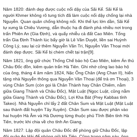
Năm 1820: đánh dẹp được cuộc nổi dậy của Sãi Kế. Sãi Kế là
người Khmer không rõ tung tích đã làm cuộc nổi dậy chống lại nhà
Nguyễn. Quan quân chống không nổi. Khi thế lực lớn dần, Sãi Kế
tự xưng là Chiêu Vương, dẫn thuộc hạ đi đánh phá nhiều nơi trong
trấn Phiên An (Gia Định), và quấy nhiễu cả đất Cao Miên. Tổng
trấn Gia Định Thành lúc bấy giờ là Lê Văn Duyệt, liền sai Huỳnh
Công Lý, sau lại cử thêm Nguyễn Văn Tri, Nguyễn Văn Thoại mới
đánh dẹp được. Sãi Kế bị chém chết tại trận[9].
Năm 1821, ông giữ chức Thống Chế bảo hộ Cao Miên, kiêm Án thủ
Châu Đốc đồn, kiêm quản trấn Hà Tiên. Ghi nhớ công lao bảo hộ
của ông, tháng 4 âm năm 1824, Nặc Ông Chân (Ang Chan II), hiến
tặng nhà Nguyễn thông qua Nguyễn Văn Thoại (để trả ơn Thoại), 3
vùng Chân Sum (còn gọi là Chân Thành hay Chân Chiêm, nằm
giữa Giang Thành và Châu Đốc), Mật Luật (Ngọc Luật, cũng nằm
giữa Giang Thành và Châu Đốc), Lợi Kha Bát (Prey Kabbas tỉnh
Takeo). Nhà Nguyễn chỉ lấy 2 đất Chân Sum và Mật Luật (Mật Luật
sau thành đất huyện Tây Xuyên). Chân Sum sau được phân vào
hai huyện Hà Âm và Hà Dương từng thuộc phủ Tĩnh Biên tỉnh Hà
Tiên, trước khi chia về cho tỉnh An Giang.
Năm 1827: Lập đội quân Châu Đốc để phòng giữ Châu Đốc, lập
đội quân An Hải để phòng giữ Hà Tiên. Cũng trong năm này, ông