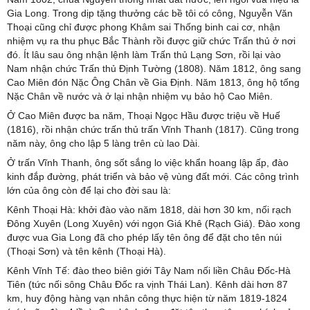
Gia Long. Trong dịp tặng thưởng các bề tôi có công, Nguyễn Văn
Thoại cũng chỉ được phong Khâm sai Thống binh cai cơ, nhận
nhiệm vụ ra thu phục Bắc Thành rồi được giữ chức Trấn thủ ở nơi
đó. Ít lâu sau ông nhận lệnh làm Trấn thủ Lạng Sơn, rồi lại vào
Nam nhận chức Trấn thủ Định Tường (1808). Năm 1812, ông sang
Cao Miên đón Nặc Ông Chân về Gia Định. Năm 1813, ông hộ tống
Nặc Chân về nước và ở lại nhận nhiệm vụ bảo hộ Cao Miên.
Ở Cao Miên được ba năm, Thoại Ngọc Hầu được triệu về Huế
(1816), rồi nhận chức trấn thủ trấn Vĩnh Thanh (1817). Cũng trong
năm này, ông cho lập 5 làng trên cù lao Dài.
Ở trấn Vĩnh Thanh, ông sốt sắng lo việc khẩn hoang lập ấp, đào
kinh đắp đường, phát triển và bảo vệ vùng đất mới. Các công trình
lớn của ông còn để lại cho đời sau là:
Kênh Thoại Hà: khởi đào vào năm 1818, dài hơn 30 km, nối rạch
Đông Xuyên (Long Xuyên) với ngọn Giá Khê (Rạch Giá). Đào xong
được vua Gia Long đã cho phép lấy tên ông để đặt cho tên núi
(Thoại Sơn) và tên kênh (Thoại Hà).
Kênh Vĩnh Tế: đào theo biên giới Tây Nam nối liền Châu Đốc-Hà
Tiên (tức nối sông Châu Đốc ra vịnh Thái Lan). Kênh dài hơn 87
km, huy động hàng vạn nhân công thực hiện từ năm 1819-1824