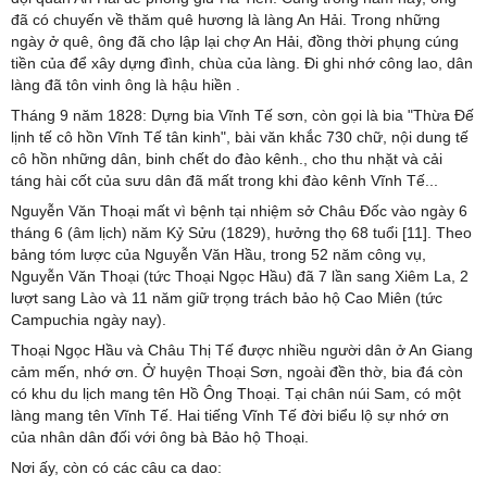
đã có chuyến về thăm quê hương là làng An Hải. Trong những
ngày ở quê, ông đã cho lập lại chợ An Hải, đồng thời phụng cúng
tiền của để xây dựng đình, chùa của làng. Đi ghi nhớ công lao, dân
làng đã tôn vinh ông là hậu hiền .
Tháng 9 năm 1828: Dựng bia Vĩnh Tế sơn, còn gọi là bia "Thừa Đế
lịnh tế cô hồn Vĩnh Tế tân kinh", bài văn khắc 730 chữ, nội dung tế
cô hồn những dân, binh chết do đào kênh., cho thu nhặt và cải
táng hài cốt của sưu dân đã mất trong khi đào kênh Vĩnh Tế...
Nguyễn Văn Thoại mất vì bệnh tại nhiệm sở Châu Đốc vào ngày 6
tháng 6 (âm lịch) năm Kỷ Sửu (1829), hưởng thọ 68 tuổi [11]. Theo
bảng tóm lược của Nguyễn Văn Hầu, trong 52 năm công vụ,
Nguyễn Văn Thoại (tức Thoại Ngọc Hầu) đã 7 lần sang Xiêm La, 2
lượt sang Lào và 11 năm giữ trọng trách bảo hộ Cao Miên (tức
Campuchia ngày nay).
Thoại Ngọc Hầu và Châu Thị Tế được nhiều người dân ở An Giang
cảm mến, nhớ ơn. Ở huyện Thoại Sơn, ngoài đền thờ, bia đá còn
có khu du lịch mang tên Hồ Ông Thoại. Tại chân núi Sam, có một
làng mang tên Vĩnh Tế. Hai tiếng Vĩnh Tế đời biểu lộ sự nhớ ơn
của nhân dân đối với ông bà Bảo hộ Thoại.
Nơi ấy, còn có các câu ca dao: