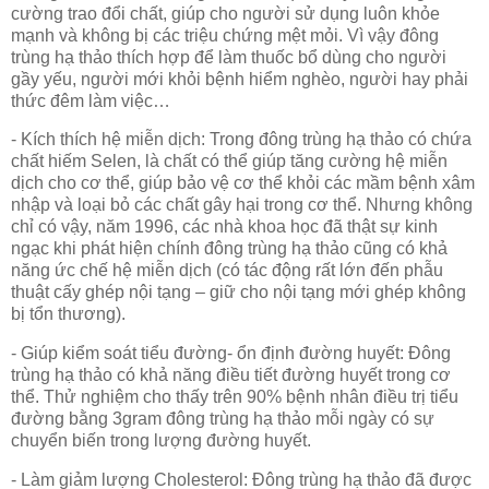
cường trao đổi chất, giúp cho người sử dụng luôn khỏe
mạnh và không bị các triệu chứng mệt mỏi. Vì vậy đông
trùng hạ thảo thích hợp để làm thuốc bổ dùng cho người
gầy yếu, người mới khỏi bệnh hiểm nghèo, người hay phải
thức đêm làm việc…
- Kích thích hệ miễn dịch: Trong đông trùng hạ thảo có chứa
chất hiếm Selen, là chất có thể giúp tăng cường hệ miễn
dịch cho cơ thể, giúp bảo vệ cơ thể khỏi các mầm bệnh xâm
nhập và loại bỏ các chất gây hại trong cơ thể. Nhưng không
chỉ có vậy, năm 1996, các nhà khoa học đã thật sự kinh
ngạc khi phát hiện chính đông trùng hạ thảo cũng có khả
năng ức chế hệ miễn dịch (có tác động rất lớn đến phẫu
thuật cấy ghép nội tạng – giữ cho nội tạng mới ghép không
bị tổn thương).
- Giúp kiểm soát tiểu đường- ổn định đường huyết: Đông
trùng hạ thảo có khả năng điều tiết đường huyết trong cơ
thể. Thử nghiệm cho thấy trên 90% bệnh nhân điều trị tiểu
đường bằng 3gram đông trùng hạ thảo mỗi ngày có sự
chuyển biến trong lượng đường huyết.
- Làm giảm lượng Cholesterol: Đông trùng hạ thảo đã được