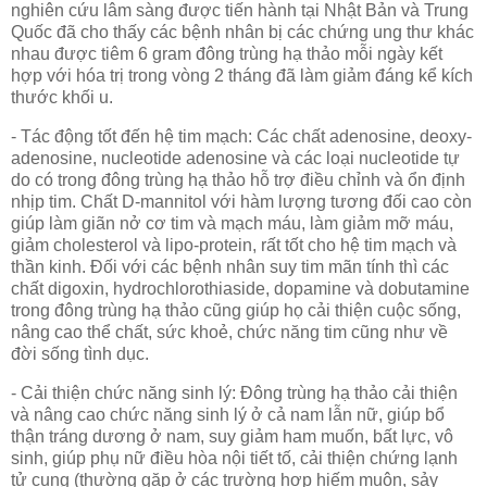
nghiên cứu lâm sàng được tiến hành tại Nhật Bản và Trung
Quốc đã cho thấy các bệnh nhân bị các chứng ung thư khác
nhau được tiêm 6 gram đông trùng hạ thảo mỗi ngày kết
hợp với hóa trị trong vòng 2 tháng đã làm giảm đáng kể kích
thước khối u.
- Tác động tốt đến hệ tim mạch: Các chất adenosine, deoxy-
adenosine, nucleotide adenosine và các loại nucleotide tự
do có trong đông trùng hạ thảo hỗ trợ điều chỉnh và ổn định
nhịp tim. Chất D-mannitol với hàm lượng tương đối cao còn
giúp làm giãn nở cơ tim và mạch máu, làm giảm mỡ máu,
giảm cholesterol và lipo-protein, rất tốt cho hệ tim mạch và
thần kinh. Đối với các bệnh nhân suy tim mãn tính thì các
chất digoxin, hydrochlorothiaside, dopamine và dobutamine
trong đông trùng hạ thảo cũng giúp họ cải thiện cuộc sống,
nâng cao thể chất, sức khoẻ, chức năng tim cũng như về
đời sống tình dục.
- Cải thiện chức năng sinh lý: Đông trùng hạ thảo cải thiện
và nâng cao chức năng sinh lý ở cả nam lẫn nữ, giúp bổ
thận tráng dương ở nam, suy giảm ham muốn, bất lực, vô
sinh, giúp phụ nữ điều hòa nội tiết tố, cải thiện chứng lạnh
tử cung (thường gặp ở các trường hợp hiếm muộn, sảy