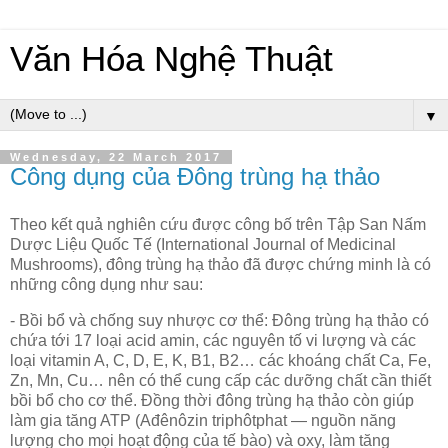
Văn Hóa Nghệ Thuật
▼
Wednesday, 22 March 2017
Công dụng của Đông trùng hạ thảo
Theo kết quả nghiên cứu được công bố trên Tập San Nấm
Dược Liệu Quốc Tế (International Journal of Medicinal
Mushrooms), đông trùng hạ thảo đã được chứng minh là có
những công dụng như sau:
- Bồi bổ và chống suy nhược cơ thể: Đông trùng hạ thảo có
chứa tới 17 loại acid amin, các nguyên tố vi lượng và các
loại vitamin A, C, D, E, K, B1, B2… các khoáng chất Ca, Fe,
Zn, Mn, Cu… nên có thể cung cấp các dưỡng chất cần thiết
bồi bổ cho cơ thể. Đồng thời đông trùng hạ thảo còn giúp
làm gia tăng ATP (Ađênôzin triphôtphat — nguồn năng
lượng cho mọi hoạt động của tế bào) và oxy, làm tăng