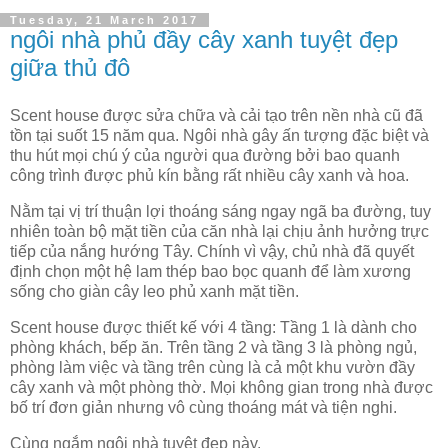
Tuesday, 21 March 2017
ngôi nhà phủ đầy cây xanh tuyệt đẹp
giữa thủ đô
Scent house được sửa chữa và cải tạo trên nền nhà cũ đã
tồn tại suốt 15 năm qua. Ngôi nhà gây ấn tượng đặc biệt và
thu hút mọi chú ý của người qua đường bởi bao quanh
công trình được phủ kín bằng rất nhiều cây xanh và hoa.
Nằm tại vị trí thuận lợi thoáng sáng ngay ngã ba đường, tuy
nhiên toàn bộ mặt tiền của căn nhà lại chịu ảnh hưởng trực
tiếp của nắng hướng Tây. Chính vì vậy, chủ nhà đã quyết
định chọn một hệ lam thép bao bọc quanh để làm xương
sống cho giàn cây leo phủ xanh mặt tiền.
Scent house được thiết kế với 4 tầng: Tầng 1 là dành cho
phòng khách, bếp ăn. Trên tầng 2 và tầng 3 là phòng ngủ,
phòng làm việc và tầng trên cùng là cả một khu vườn đầy
cây xanh và một phòng thờ. Mọi không gian trong nhà được
bố trí đơn giản nhưng vô cùng thoáng mát và tiện nghi.
Cùng ngắm ngôi nhà tuyệt đẹp này.