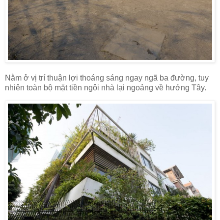
Nằm ở vị trí thuận lợi thoáng sáng ngay ngã ba đường, tuy
nhiên toàn bộ mặt tiền ngôi nhà lại ngoảng về hướng Tây.