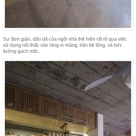
Sự đơn giản, dân dã của ngôi nhà thể hiện rất rõ qua việc
sử dụng nội thất: sàn láng xi măng, trần bê tông, và bức
tường gạch mộc.