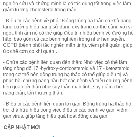
nghiên cứu và chứng minh là có tác dụng tốt trong việc làm
giảm lượng cholesterol trong máu.
- Điều trị các bệnh về phổi: Đông trùng hạ thảo có khả năng
tăng cường hiệu năng sử dụng oxy trong cơ thể cùng với vị
ngọt, tính ấm nó có thể giúp điều trị nhiều bệnh về đường hô
hấp, bao gồm cả các bệnh nghiêm trọng như hen suyễn,
COPD (bệnh phổi tắc nghẽn mãn tính), viêm phế quản, giúp
ức chế cơn co khí quản…
- Chữa các bệnh liên quan đến thận: Nhờ việc có thể làm
tăng nồng độ 17 -hydroxy-corticosteroid và 17 - ketosteroid
trong cơ thể nên đông trùng hạ thảo có thể giúp điều trị và
phục hồi chứng năng hầu hết các bệnh và triệu chứng bệnh
liên quan tới thận như suy thận mãn tính, suy giảm chức
năng thận, tổn thương thận.
- Điều trị các bệnh liên quan tới gan: Đông trùng hạ thảo hỗ
trợ khá hữu hiệu trong việc điều trị các bệnh về gan, viêm
gan virus, giúp tăng hiệu quả hoạt động của gan.
CẬP NHẬT MỚI