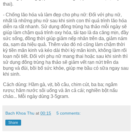
thai).
- Chống lão hóa và làm đẹp cho phụ nữ: Đối với phụ nữ,
nhất là những phụ nữ sau khi sinh con thì quá trình lão hóa
diễn ra rất nhanh. Sử dụng đông trùng hạ thảo mỗi ngày sẽ
giúp làm chậm quá trình oxy hóa, tái tạo là da căng mịn, đầy
sức sống, đồng thời giúp giảm nếp nhăn trên da, giảm nám
da, sạm da hiệu quả. Thêm vào đó nó cũng làm chậm thời
kỳ tiền mãn kinh và kéo dài thời kỳ mãn kinh, không làm rối
loạn nội tiết. Đối với phụ nữ mang thai hoặc sau khi sinh thì
sử dụng đông trùng hạ thảo sẽ giảm vết rạn nứt trên da
bụng và đùi, bồi bổ sức khỏe, giúp mẹ bầu có sữa ngay sau
khi sinh.
Cách dùng: Hầm gà, vịt, bồ câu, chim cút, ba ba; ngâm
rượu; hãm nước sôi uống và ăn cả cái; nghiền bột nấu
cháo... Mỗi ngày dùng 3-5gram.
Bach Khoa Thu
at
00:15
5 comments:
Share